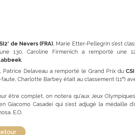
SI2* de Nevers (FRA)
, Marie Etter-Pellegrin s’est cla
’une 130. Caroline Firmenich a remporté une 1
labbeek
.
n, Patrice Delaveau a remporté le Grand Prix du
CSI
e
-faute, Charlotte Barbey était au classement (11
) a
our être complet, on notera qu'aux Jeux Olympique
alien Giacomo Casadei qui s'est adjugé la médaille
nosa. E.O.
etour