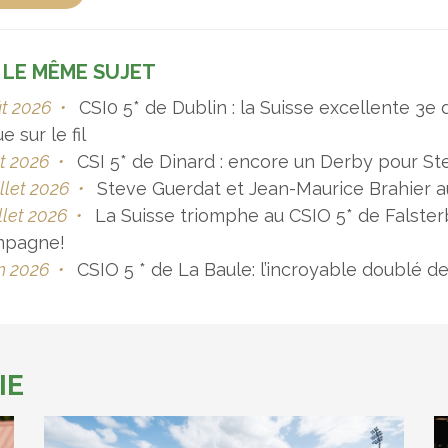
 LE MÊME SUJET
ût 2026
•
CSI0 5* de Dublin : la Suisse excellente 3e de
e sur le fil
t 2026
•
CSI 5* de Dinard : encore un Derby pour St
illet 2026
•
Steve Guerdat et Jean-Maurice Brahier a
illet 2026
•
La Suisse triomphe au CSIO 5* de Falsterb
mpagne!
in 2026
•
CSIO 5 * de La Baule: l’incroyable doublé d
IE