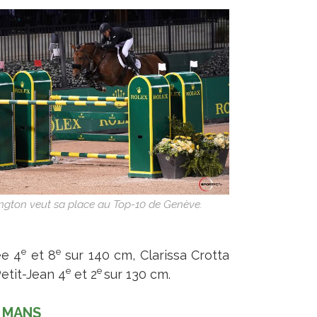
ington veut sa place au Top-10 de Genève.
e
e
ée 4
et 8
sur 140 cm, Clarissa Crotta
e
e
etit-Jean 4
et 2
sur 130 cm.
U MANS