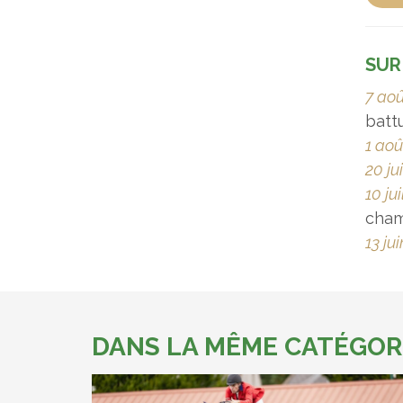
SUR
7 ao
battu
1 aoû
20 ju
10 ju
cha
13 ju
DANS LA MÊME CATÉGOR