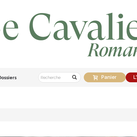
Panier
L
Dossiers