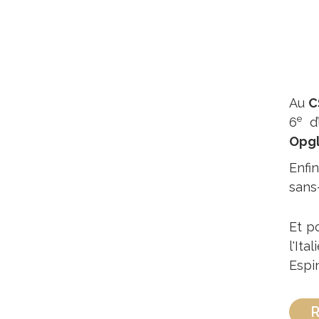
Au
C
e
6
d
Opg
Enfi
sans
Et p
l'It
Espi
R