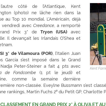
’autre côté de l’Atlantique, Kent
ington (photo) ne lâche rien dans la
se au Top 10 mondial. L’Américain, déjà
 vendredi avec
Creedance
, a remporté
Grand Prix 3* de
Tryon (USA)
avec
lle
. Il devançait les Irlandais O’Shea et
etnam.
SI 3* de Vilamoura (POR)
, l’Italien Juan
os Garcia s’est imposé dans le Grand
. Nadja Peter-Steiner a fait 4 pts avec
Kent Farr
ra de Fondcombe
(1 pt le jeudi) et
mine, comme la semaine dernière
 première non-classée. Eveylne Bussmann s’est class
e
une rankings, Martin Fuchs 2
du Petit GP, Charlotte P
 CLASSEMENT EN GRAND PRIX 2* À OLIVA ET A