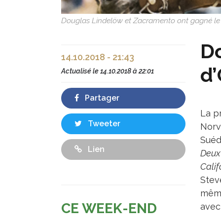
Douglas Lindelöw et Zacramento ont gagné le 
Do
14.10.2018 - 21:43
d’
Actualisé le
14.10.2018 à 22:01
Partager
La p
Tweeter
Norv
Suéd
Lien
Deux
Calif
Stev
même
CE WEEK-END
ave