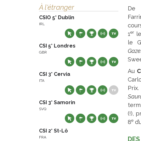
À l'étranger
De l
Farr
CSIO 5* Dublin
IRL
cour
er
1
le
le 
CSI 5* Londres
Gaze
GBR
Swe
Au
C
CSI 3* Cervia
Carl
ITA
Prix
Sau
CSI 3* Samorin
ter
SVQ
(!),
e
8
d’
CSI 2* St-Lô
FRA
DES