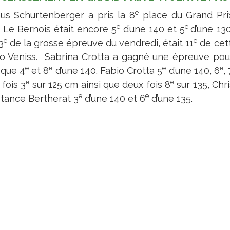
e
aus Schurtenberger a pris la 8
place du Grand Prix
e
e
. Le Bernois était encore 5
d’une 140 et 5
d’une 130
e
e
3
de la grosse épreuve du vendredi, était 11
de cett
o Veniss. Sabrina Crotta a gagné une épreuve pour 
e
e
e
e
 que 4
et 8
d’une 140. Fabio Crotta 5
d’une 140, 6
,
e
e
fois 3
sur 125 cm ainsi que deux fois 8
sur 135, Chr
e
e
tance Bertherat 3
d’une 140 et 6
d’une 135.