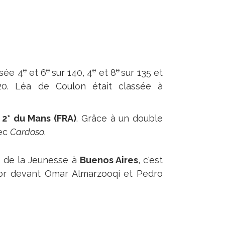
e
e
e
e
ssée 4
et 6
sur 140, 4
et 8
sur 135 et
20. Léa de Coulon était classée à
 2* du Mans (FRA)
. Grâce à un double
vec
Cardoso
.
s de la Jeunesse à
Buenos Aires
, c'est
 d'or devant Omar Almarzooqi et Pedro