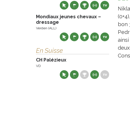
Nikl
(0+4)
Mondiaux jeunes chevaux –
dressage
bon 
Verden (ALL)
Pedr
ainsi
deux 
En Suisse
Cons
CH Palézieux
VD