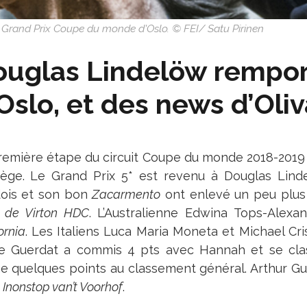
Grand Prix Coupe du monde d'Oslo. © FEI/ Satu Pirinen
uglas Lindelöw rempor
Oslo, et des news d’Oliv
remière étape du circuit Coupe du monde 2018-2019
ège. Le Grand Prix 5* est revenu à Douglas Lind
ois et son bon
Zacarmento
ont enlevé un peu plus
 de Virton HDC
. L’Australienne Edwina Tops-Alexa
ornia
. Les Italiens Luca Maria Moneta et Michael Cris
e Guerdat a commis 4 pts avec Hannah et se cla
 quelques points au classement général. Arthur Gusta
c
Inonstop van’t Voorhof
.