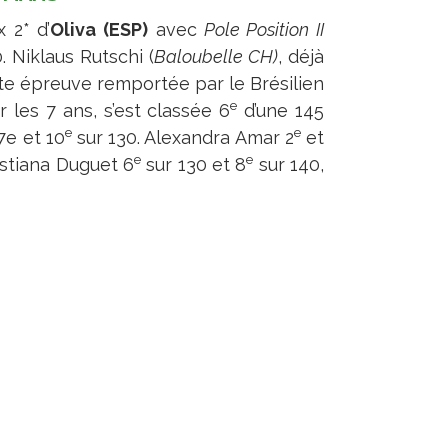
 2* d’
Oliva (ESP)
avec
Pole Position II
. Niklaus Rutschi (
Baloubelle CH)
, déjà
e épreuve remportée par le Brésilien
e
les 7 ans, s’est classée 6
d’une 145
e
e
 7e et 10
sur 130. Alexandra Amar 2
et
e
e
istiana Duguet 6
sur 130 et 8
sur 140,