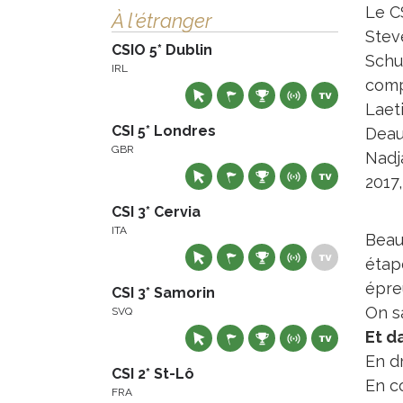
Le C
À l'étranger
Stev
CSIO 5* Dublin
Schur
IRL
comp
Laet
CSI 5* Londres
Deau
GBR
Nadj
2017
CSI 3* Cervia
ITA
Beau
étape
épre
CSI 3* Samorin
On sa
SVQ
Et d
En d
CSI 2* St-Lô
En c
FRA