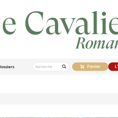
Panier
L
Dossiers