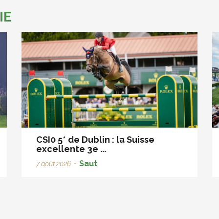
IE
CSI0 5* de Dublin : la Suisse
excellente 3e ...
Saut
7 août 2026
•