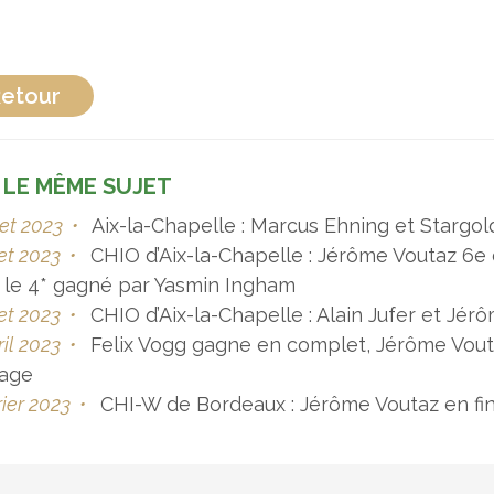
etour
 LE MÊME SUJET
let 2023
•
Aix-la-Chapelle : Marcus Ehning et Stargold,
let 2023
•
CHIO d’Aix-la-Chapelle : Jérôme Voutaz 6e
 le 4* gagné par Yasmin Ingham
let 2023
•
CHIO d’Aix-la-Chapelle : Alain Jufer et Jér
ril 2023
•
Felix Vogg gagne en complet, Jérôme Vout
lage
rier 2023
•
CHI-W de Bordeaux : Jérôme Voutaz en fina