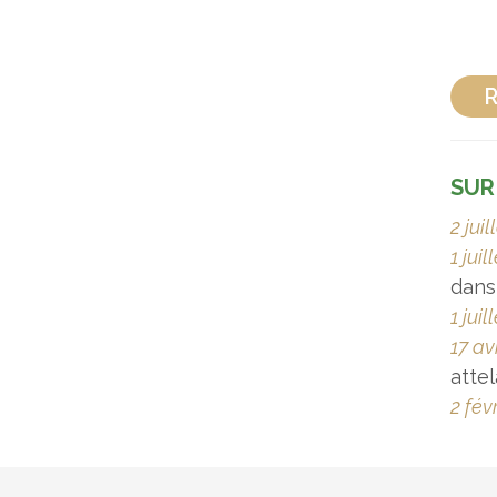
R
SUR
2 juil
1 juil
dans
1 juil
17 av
atte
2 fév