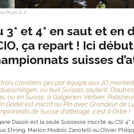
be.Photo A. P.
 3* et 4* en saut et en 
IO, ça repart ! Ici début
ampionnats suisses d’a
trois cavaliers 5es par équipe aux JO monten
ueschingen, où huit Suisses sautent. D’autre
s, ou en Suisse, à Galgenen, Verbier, Palézieu
n Godel est inscrit au Pin avec Grandeur de Lul
pionnats de Suisse d’attelage, c’est à Orbe !
ane Dassio est la seule Suissesse inscrite au CSI 4*
us Ehning, Marlon Modolo Zanotelli ou Olivier Philipp