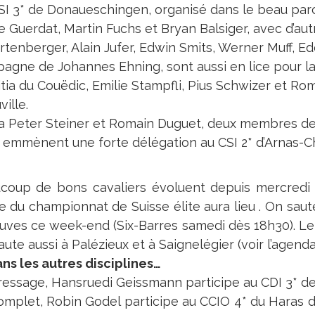
SI 3* de Donaueschingen, organisé dans le beau parc
e Guerdat, Martin Fuchs et Bryan Balsiger, avec d’a
tenberger, Alain Jufer, Edwin Smits, Werner Muff, Ed
agne de Johannes Ehning, sont aussi en lice pour la
itia du Couëdic, Emilie Stampfli, Pius Schwizer et Ro
ville.
a Peter Steiner et Romain Duguet, deux membres de
, emmènent une forte délégation au CSI 2* d’Arnas-
coup de bons cavaliers évoluent depuis mercredi
 du championnat de Suisse élite aura lieu . On saute
uves ce week-end (Six-Barres samedi dès 18h30). Le 
ute aussi à Palézieux et à Saignelégier (voir l’agenda
ans les autres disciplines…
ressage, Hansruedi Geissmann participe au CDI 3* 
omplet, Robin Godel participe au CCIO 4* du Haras d