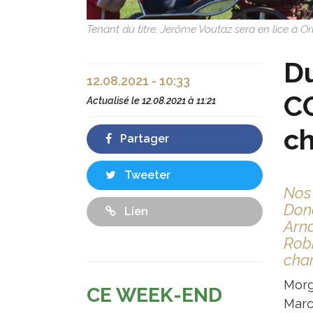
Tenant du titre, Jérôme Voutaz sera en lice à Or
Du
12.08.2021 - 10:33
CC
Actualisé le
12.08.2021 à 11:21
ch
Partager
Tweeter
Nos 
Dona
Lien
Arna
Robi
cham
Morg
CE WEEK-END
Marc