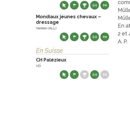
comm
Müll
Mondiaux jeunes chevaux –
Mülle
dressage
En a
Verden (ALL)
2 et
A. P.
En Suisse
CH Palézieux
VD