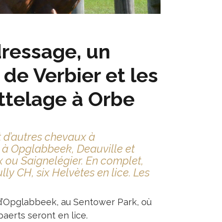
dressage, un
 de Verbier et les
ttelage à Orbe
t d’autres chevaux à
s à Opglabbeek, Deauville et
x ou Saignelégier. En complet,
ly CH, six Helvètes en lice. Les
 d’Opglabbeek, au Sentower Park, où
aerts seront en lice.