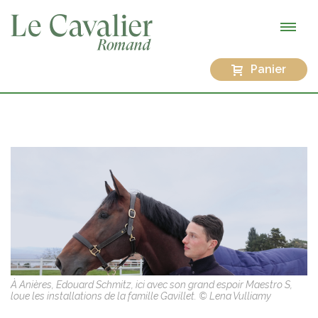
Panier
À Anières, Edouard Schmitz, ici avec son grand espoir Maestro S,
loue les installations de la famille Gavillet. © Lena Vulliamy