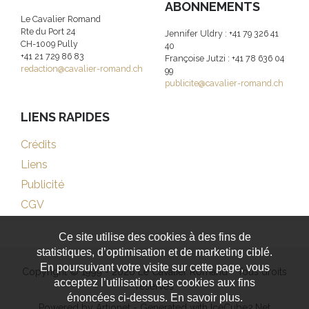
ABONNEMENTS
Le Cavalier Romand
Rte du Port 24
Jennifer Uldry : +41 79 326 41
CH-1009 Pully
40
+41 21 729 86 83
Françoise Jutzi : +41 78 636 04
redaction@cavalier-romand.ch
99
publicite@cavalier-romand.ch
LIENS RAPIDES
Crédits
Liens
Publicité
CGV
Ce site utilise des cookies à des fins de
statistiques, d’optimisation et de marketing ciblé.
En poursuivant votre visite sur cette page, vous
Copyright © 1999 - 2026 Le Cavalier Romand - Tous droits
acceptez l’utilisation des cookies aux fins
réservés
énoncées ci-dessus. En savoir plus.
Powered by Artionet
-
Generated with IceCube2.Net