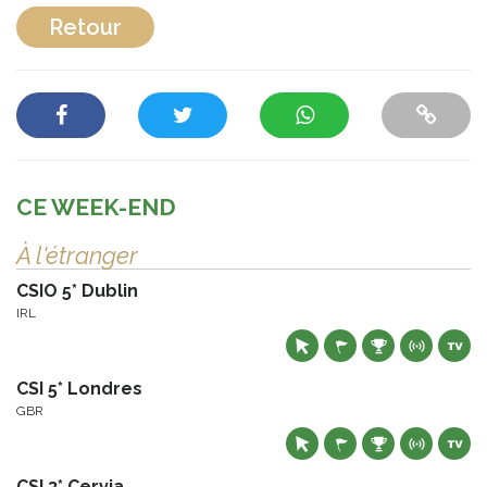
Retour
CE WEEK-END
À l'étranger
CSIO 5* Dublin
IRL
CSI 5* Londres
GBR
CSI 3* Cervia