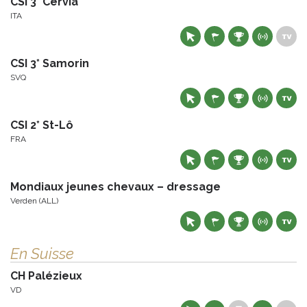
CSI 3* Cervia
ITA
CSI 3* Samorin
SVQ
CSI 2* St-Lô
FRA
Mondiaux jeunes chevaux – dressage
Verden (ALL)
En Suisse
CH Palézieux
VD