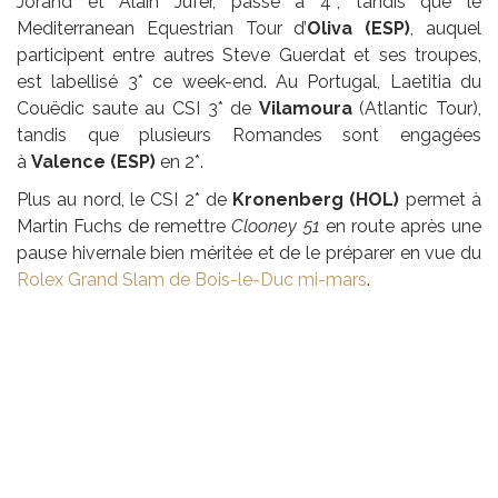
Jorand et Alain Jufer, passe à 4*, tandis que le
Mediterranean Equestrian Tour d’
Oliva (ESP)
, auquel
participent entre autres Steve Guerdat et ses troupes,
est labellisé 3* ce week-end. Au Portugal, Laetitia du
Couëdic saute au CSI 3* de
Vilamoura
(Atlantic Tour),
tandis que plusieurs Romandes sont engagées
à
Valence (ESP)
en 2*.
Plus au nord, le CSI 2* de
Kronenberg (HOL)
permet à
Martin Fuchs de remettre
Clooney 51
en route après une
pause hivernale bien méritée et de le préparer en vue du
Rolex Grand Slam de Bois-le-Duc mi-mars
.