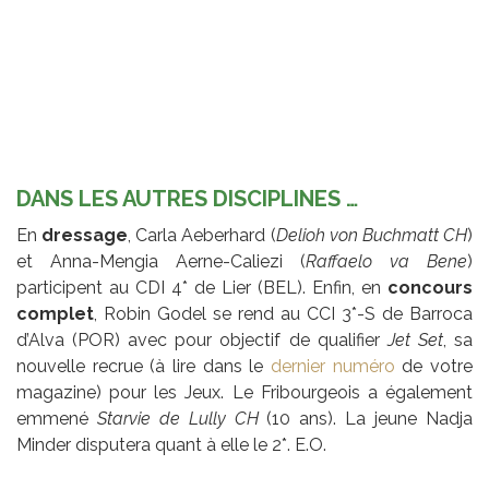
DANS LES AUTRES DISCIPLINES …
En
dressage
, Carla Aeberhard (
Delioh von Buchmatt CH
)
et Anna-Mengia Aerne-Caliezi (
Raffaelo va Bene
)
participent au CDI 4* de Lier (BEL). Enfin, en
concours
complet
, Robin Godel se rend au CCI 3*-S de Barroca
d’Alva (POR) avec pour objectif de qualifier
Jet Set
, sa
nouvelle recrue (à lire dans le
dernier numéro
de votre
magazine) pour les Jeux. Le Fribourgeois a également
emmené
Starvie de Lully CH
(10 ans). La jeune Nadja
Minder disputera quant à elle le 2*. E.O.