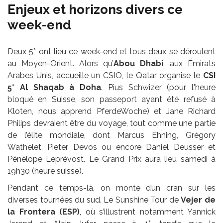
Enjeux et horizons divers ce
week-end
Deux 5* ont lieu ce week-end et tous deux se déroulent
au Moyen-Orient. Alors qu’
Abou Dhabi
, aux Émirats
Arabes Unis, accueille un CSIO, le Qatar organise le
CSI
5* Al Shaqab à Doha
. Pius Schwizer (pour l'heure
bloqué en Suisse, son passeport ayant été refusé à
Kloten, nous apprend PferdeWoche) et Jane Richard
Philips devraient être du voyage, tout comme une partie
de l’élite mondiale, dont Marcus Ehning, Grégory
Wathelet, Pieter Devos ou encore Daniel Deusser et
Pénélope Leprévost. Le Grand Prix aura lieu samedi à
19h30 (heure suisse).
Pendant ce temps-là, on monte d’un cran sur les
diverses tournées du sud. Le Sunshine Tour de
Vejer de
la Frontera (ESP)
, où s’illustrent notamment Yannick