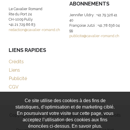
ABONNEMENTS
Le Cavalier Romand
Rte du Port 24
Jennifer Uldry : +41 79 326 41
CH-1009 Pully
40
+41 21 729 86 83
Françoise Jutzi : +41 78 636 04
redaction@cavalier-romand.ch
99
publicite@cavalier-romand.ch
LIENS RAPIDES
Crédits
Liens
Publicité
CGV
Ce site utilise des cookies à des fins de
statistiques, d’optimisation et de marketing ciblé.
En poursuivant votre visite sur cette page, vous
Copyright © 1999 - 2026 Le Cavalier Romand - Tous droits
acceptez l’utilisation des cookies aux fins
réservés
énoncées ci-dessus. En savoir plus.