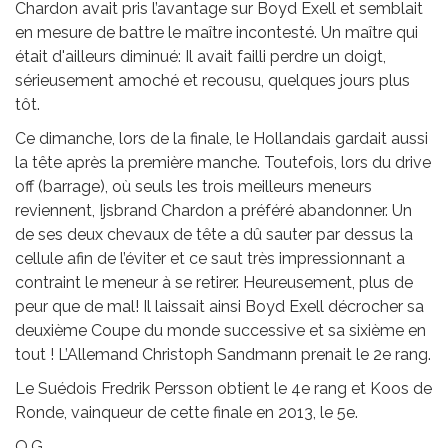
Chardon avait pris l’avantage sur Boyd Exell et semblait
en mesure de battre le maître incontesté. Un maître qui
était d'ailleurs diminué: Il avait failli perdre un doigt,
sérieusement amoché et recousu, quelques jours plus
tôt.
Ce dimanche, lors de la finale, le Hollandais gardait aussi
la tête après la première manche. Toutefois, lors du drive
off (barrage), où seuls les trois meilleurs meneurs
reviennent, Ijsbrand Chardon a préféré abandonner. Un
de ses deux chevaux de tête a dû sauter par dessus la
cellule afin de l’éviter et ce saut très impressionnant a
contraint le meneur à se retirer. Heureusement, plus de
peur que de mal! Il laissait ainsi Boyd Exell décrocher sa
deuxième Coupe du monde successive et sa sixième en
tout ! L’Allemand Christoph Sandmann prenait le 2e rang.
Le Suédois Fredrik Persson obtient le 4e rang et Koos de
Ronde, vainqueur de cette finale en 2013, le 5e.
O.G.