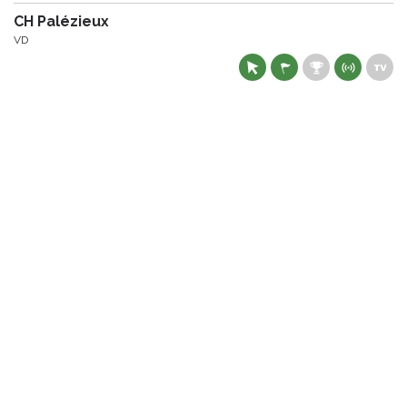
CH Palézieux
VD