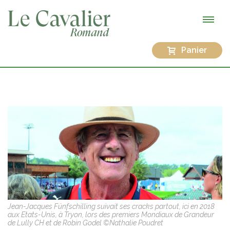
Panier
Jean-Jacques Fünfschilling suivait ses cracks partout, ici en 2018
aux Etats-Unis, à Tryon, lors des premiers Mondiaux de Grandeur
de Lully CH et de Robin Godel ©Nathalie Poudret