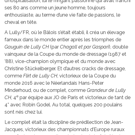
d’hospitalisation, lui le fringant passionné qui avait franchi
ses 80 ans comme un jeune homme, toujours
enthousiaste, au terme d’une vie faite de passions, le
cheval en tête.
A Lully/FR, où le Bâlois s’était établi, il créa un élevage
fameux dans le monde entier après les triomphes de
Gauguin de Lully CH
(par
Chagall et par Gaspari
), double
vainqueur de la Coupe du monde de dressage (1987 et
’88), vice-champion olympique et du monde avec
Christine Stückelberger. Et d’autres cracks de dressage,
comme
Flirt de Lully CH
, victorieux de la Coupe du
monde 2016 avec le Néerlandais Hans-Peter
Minderhoud, ou de complet, comme
Grandeur de Lully
e
CH
, 4
par équipe aux JO de Paris et victorieux de tant de
4* avec Robin Godel. Au total, quelques 200 poulains
sont nés chez lui.
Le complet était la discipline de prédilection de Jean-
Jacques, victorieux des championnats d’Europe ruraux