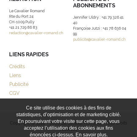
ABONNEMENTS
Le Cavalier Romand
Rte du Port 24
Jennifer Uldry : +41 79 326 41
CH-1009 Pully
40
+41 21 729 86 83
Françoise Jutzi : +41 78 636 04
redaction@cavalier-romand.ch
99
publicite@cavalier-romand.ch
LIENS RAPIDES
Crédits
Liens
Publicité
CGV
Ce site utilise des cookies à des fins de
statistiques, d’optimisation et de marketing ciblé.
En poursuivant votre visite sur cette page, vous
Copyright © 1999 - 2026 Le Cavalier Romand - Tous droits
acceptez l’utilisation des cookies aux fins
réservés
énoncées ci-dessus. En savoir plus.