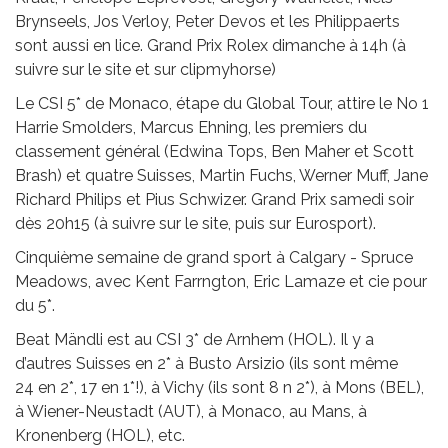
Brynseels, Jos Verloy, Peter Devos et les Philippaerts
sont aussi en lice. Grand Prix Rolex dimanche à 14h (à
suivre sur le site et sur clipmyhorse)
Le CSI 5* de Monaco, étape du Global Tour, attire le No 1
Harrie Smolders, Marcus Ehning, les premiers du
classement général (Edwina Tops, Ben Maher et Scott
Brash) et quatre Suisses, Martin Fuchs, Werner Muff, Jane
Richard Philips et Pius Schwizer. Grand Prix samedi soir
dès 20h15 (à suivre sur le site, puis sur Eurosport).
Cinquième semaine de grand sport à Calgary - Spruce
Meadows, avec Kent Farrngton, Eric Lamaze et cie pour
du 5*.
Beat Mändli est au CSI 3* de Arnhem (HOL). Il y a
d’autres Suisses en 2* à Busto Arsizio (ils sont même
24 en 2*, 17 en 1*!), à Vichy (ils sont 8 n 2*), à Mons (BEL),
à Wiener-Neustadt (AUT), à Monaco, au Mans, à
Kronenberg (HOL), etc.