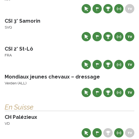
CSI 3* Samorin
SVQ
CSI 2* St-Lô
FRA
Mondiaux jeunes chevaux – dressage
Verden (ALL)
En Suisse
CH Palézieux
VD