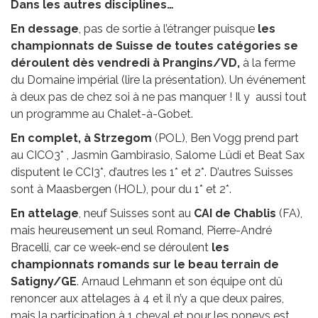
Dans les autres disciplines…
En dessage
, pas de sortie à l’étranger puisque
les
championnats de Suisse de toutes catégories se
déroulent dès vendredi à Prangins/VD,
à la ferme
du Domaine impérial (lire la présentation). Un événement
à deux pas de chez soi à ne pas manquer ! Il y aussi tout
un programme au Chalet-à-Gobet.
En complet, à Strzegom
(POL), Ben Vogg prend part
au CICO3* , Jasmin Gambirasio, Salome Lüdi et Beat Sax
disputent le CCI3*, d’autres les 1* et 2*. D’autres Suisses
sont à Maasbergen (HOL), pour du 1* et 2*.
En attelage
, neuf Suisses sont au
CAI de Chablis
(FA),
mais heureusement un seul Romand, Pierre-André
Bracelli, car ce week-end se déroulent
les
championnats romands sur le beau terrain de
Satigny/GE
. Arnaud Lehmann et son équipe ont dû
renoncer aux attelages à 4 et il n’y a que deux paires,
mais la participation à 1 cheval et pour les poneys est