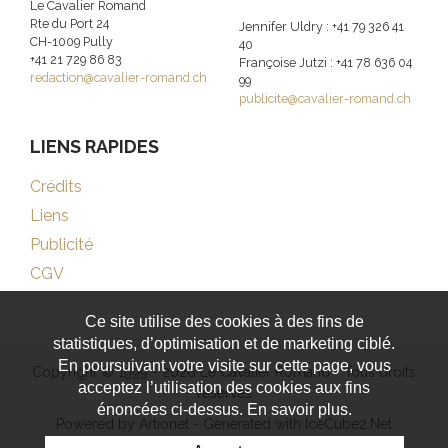
Le Cavalier Romand
Rte du Port 24
Jennifer Uldry : +41 79 326 41
CH-1009 Pully
40
+41 21 729 86 83
Françoise Jutzi : +41 78 636 04
redaction@cavalier-romand.ch
99
publicite@cavalier-romand.ch
LIENS RAPIDES
Crédits
Liens
Publicité
CGV
Ce site utilise des cookies à des fins de
statistiques, d’optimisation et de marketing ciblé.
En poursuivant votre visite sur cette page, vous
Copyright © 1999 - 2026 Le Cavalier Romand - Tous droits
acceptez l’utilisation des cookies aux fins
réservés
énoncées ci-dessus. En savoir plus.
Powered by Artionet
-
Generated with IceCube2.Net