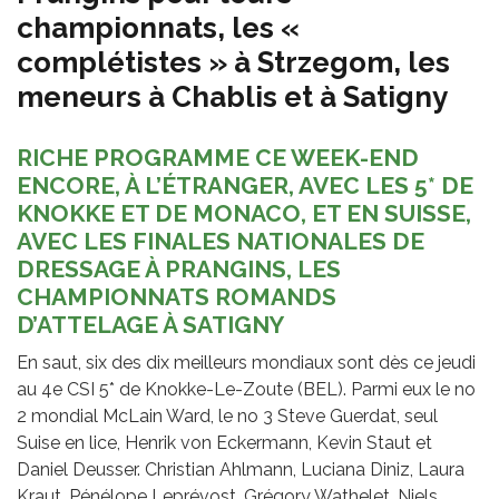
championnats, les «
complétistes » à Strzegom, les
meneurs à Chablis et à Satigny
RICHE PROGRAMME CE WEEK-END
ENCORE, À L’ÉTRANGER, AVEC LES 5* DE
KNOKKE ET DE MONACO, ET EN SUISSE,
AVEC LES FINALES NATIONALES DE
DRESSAGE À PRANGINS, LES
CHAMPIONNATS ROMANDS
D’ATTELAGE À SATIGNY
En saut, six des dix meilleurs mondiaux sont dès ce jeudi
au 4e CSI 5* de Knokke-Le-Zoute (BEL). Parmi eux le no
2 mondial McLain Ward, le no 3 Steve Guerdat, seul
Suise en lice, Henrik von Eckermann, Kevin Staut et
Daniel Deusser. Christian Ahlmann, Luciana Diniz, Laura
Kraut, Pénélope Leprévost, Grégory Wathelet, Niels