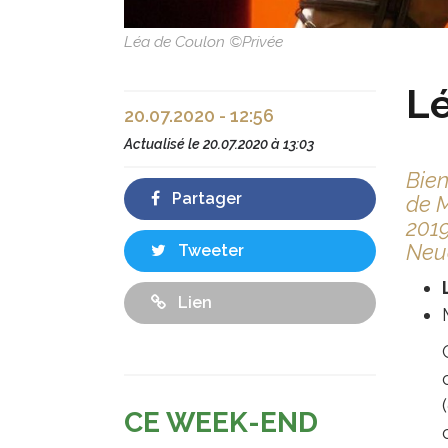
Léa de Coulon ©Privée
Lé
20.07.2020 - 12:56
Actualisé le
20.07.2020 à 13:03
Bien
Partager
de M
2019
Neuc
Tweeter
Lien
CE WEEK-END