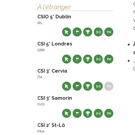
À l'étranger
CSIO 5* Dublin
IRL
CSI 5* Londres
GBR
CSI 3* Cervia
ITA
CSI 3* Samorin
SVQ
CSI 2* St-Lô
FRA