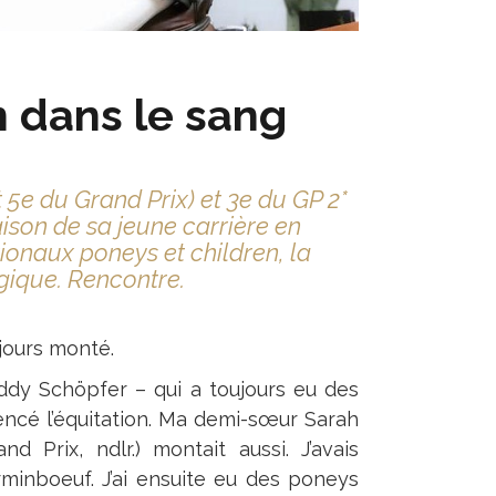
n dans le sang
 5e du Grand Prix) et 3e du GP 2*
ison de sa jeune carrière en
tionaux poneys et children, la
lgique. Rencontre.
jours monté.
ddy Schöpfer – qui a toujours eu des
encé l’équitation. Ma demi-sœur Sarah
nd Prix, ndlr.) montait aussi. J’avais
inboeuf. J’ai ensuite eu des poneys