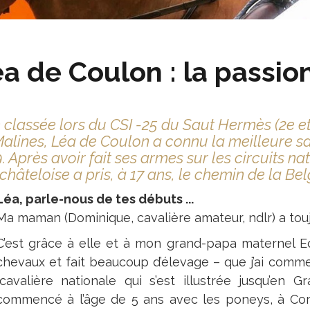
a de Coulon : la passio
 classée lors du CSI -25 du Saut Hermès (2e et
alines, Léa de Coulon a connu la meilleure sa
. Après avoir fait ses armes sur les circuits na
hâteloise a pris, à 17 ans, le chemin de la Be
Léa, parle-nous de tes débuts ...
Ma maman (Dominique, cavalière amateur, ndlr) a tou
C’est grâce à elle et à mon grand-papa maternel E
chevaux et fait beaucoup d’élevage – que j’ai comm
(cavalière nationale qui s’est illustrée jusqu’en Gra
commencé à l’âge de 5 ans avec les poneys, à Corm