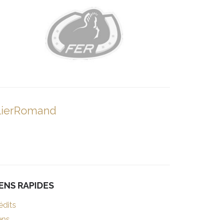
lierRomand
IENS RAPIDES
édits
ens