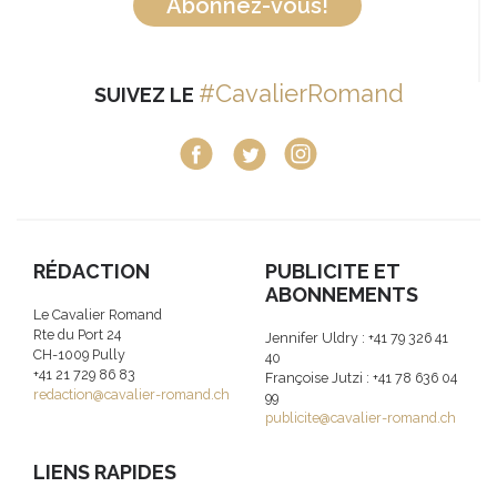
Abonnez-vous!
#CavalierRomand
SUIVEZ LE
RÉDACTION
PUBLICITE ET
ABONNEMENTS
Le Cavalier Romand
Rte du Port 24
Jennifer Uldry : +41 79 326 41
CH-1009 Pully
40
+41 21 729 86 83
Françoise Jutzi : +41 78 636 04
redaction@cavalier-romand.ch
99
publicite@cavalier-romand.ch
LIENS RAPIDES