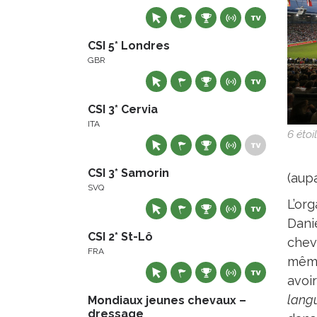
CSI 5* Londres
GBR
CSI 3* Cervia
ITA
6 étoi
CSI 3* Samorin
(aupa
SVQ
L’or
Dani
CSI 2* St-Lô
chev
FRA
même
avoir
langu
Mondiaux jeunes chevaux –
dressage