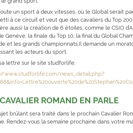
 le grand sport.
doute un sport à deux vitesses, où le Global serait pa
etti à ce circuit et veut que des cavaliers du Top 200
re aussi la création de 6 étoiles, comme le CSIO d’Ai
e Genève, la finale du Top 10, la final du Global Cham
e et les grands championnats.Il demande un moratoi
ssant les acteurs du sport.
sa lettre sur le site studforlife:
://www.studforlife.com/news_detail.php?
268&info=Lettre%20ouverte%20de%20Stephan%20C
 CAVALIER ROMAND EN PARLE
ujet brûlant sera traité dans le prochain Cavalier Ro
e. Rendez-vous la semaine prochaine dans votre ma