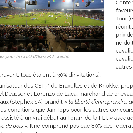
Conter 
faveur
Tour (
réunit
prix d
ne doit
cavalie
les pour le CHIO d'Aix-la-Chapelle?
cavalie
autres
ravant, tous étaient à 30% d’invitations).
ganisateur des CSI 5* de Bruxelles et de Knokke, prop
el Deusser et Lorenzo de Luca, marchand de chevau
aux (Stephex SA) brandit «
la liberté d’entreprendre, d
s conditions que Jan Tops pour les autres concours. 
 assisté à un vrai débat au Forum de la FEI, «
avec de
e de bois
». Il ne comprend pas que 80% des fédérati