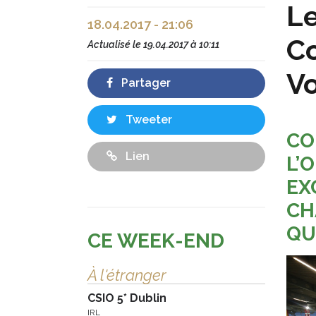
Le
18.04.2017 - 21:06
Co
Actualisé le
19.04.2017 à 10:11
V
Partager
Tweeter
CO
Lien
L’
EX
CH
QU
CE WEEK-END
À l'étranger
CSIO 5* Dublin
IRL