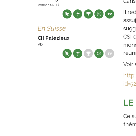
dans
Verden (ALL)
Il re
assuj
En Suisse
suggè
CSI d
CH Palézieux
mond
VD
réuni
Voir 
http
id=5
LE
Ce s
thèm