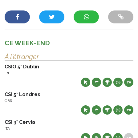
CE WEEK-END
À l'étranger
CSIO 5* Dublin
IRL
CSI 5* Londres
GBR
CSI 3* Cervia
ITA