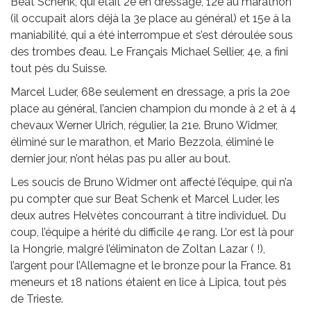
Beat Schenk, qui était 2e en dressage, 12e au marathon
(il occupait alors déjà la 3e place au général) et 15e à la
maniabilité, qui a été interrompue et s’est déroulée sous
des trombes d’eau. Le Français Michael Sellier, 4e, a fini
tout pès du Suisse.
Marcel Luder, 68e seulement en dressage, a pris la 20e
place au général, l’ancien champion du monde à 2 et à 4
chevaux Werner Ulrich, régulier, la 21e. Bruno Widmer,
éliminé sur le marathon, et Mario Bezzola, éliminé le
dernier jour, n’ont hélas pas pu aller au bout.
Les soucis de Bruno Widmer ont affecté l’équipe, qui n’a
pu compter que sur Beat Schenk et Marcel Luder, les
deux autres Helvètes concourrant à titre individuel. Du
coup, l’équipe a hérité du difficile 4e rang. L’or est là pour
la Hongrie, malgré l’éliminaton de Zoltan Lazar ( !),
l’argent pour l’Allemagne et le bronze pour la France. 81
meneurs et 18 nations étaient en lice à Lipica, tout pès
de Trieste.