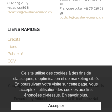
CH-1009 Pully
40
+41 21 729 86 83
Françoise Jutzi : +41 78 636 04
redaction@cavalier-romand.ch
99
publicite@cavalier-romand.ch
LIENS RAPIDES
Crédits
Liens
Publicité
CGV
Ce site utilise des cookies à des fins de
statistiques, d’optimisation et de marketing ciblé.
En poursuivant votre visite sur cette page, vous
Copyright © 1999 - 2026 Le Cavalier Romand - Tous droits
acceptez l’utilisation des cookies aux fins
réservés
énoncées ci-dessus. En savoir plus.
Powered by Artionet
-
Generated with IceCube2.Net
Accepter