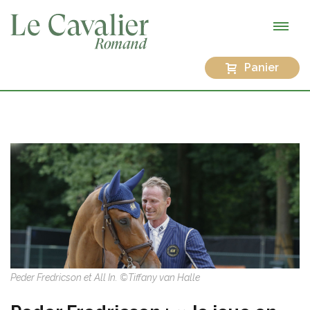
Panier
Peder Fredricson et All In. ©Tiffany van Halle