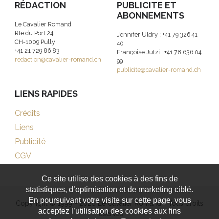
RÉDACTION
PUBLICITE ET
ABONNEMENTS
Le Cavalier Romand
Rte du Port 24
Jennifer Uldry : +41 79 326 41
CH-1009 Pully
40
+41 21 729 86 83
Françoise Jutzi : +41 78 636 04
redaction@cavalier-romand.ch
99
publicite@cavalier-romand.ch
LIENS RAPIDES
Crédits
Liens
Publicité
CGV
Ce site utilise des cookies à des fins de
statistiques, d’optimisation et de marketing ciblé.
En poursuivant votre visite sur cette page, vous
Copyright © 1999 - 2026 Le Cavalier Romand - Tous droits
acceptez l’utilisation des cookies aux fins
réservés