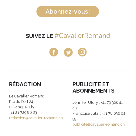
Abonnez-vous!
#CavalierRomand
SUIVEZ LE
RÉDACTION
PUBLICITE ET
ABONNEMENTS
Le Cavalier Romand
Rte du Port 24
Jennifer Uldry : +41 79 326 41
CH-1009 Pully
40
+41 21 729 86 83
Françoise Jutzi : +41 78 636 04
redaction@cavalier-romand.ch
99
publicite@cavalier-romand.ch