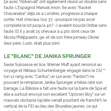
5e avec "Abbervail", ont également réussi un double sans
faute. L'Espagnol Manuel Anon, 6e avec "Rackel
Chavanaise", déjà 2e à Londres, progresse à chaque
sortie. Huit chevaux (sur 37, -pourquoi ne pas avoir
complété le lot jusqu'à 40? -) avaient bouclé l'initial sans
faute. Et il y avait 15 chevaux à 4 pts dont ceux de
Nicola Philippaerts, 9e, et de son frère jumeau Olivier
(leur père, Ludo, était plus loin).
LE "BLANC" DE JANIKA SPRUNGER
Seule Suissesse en lice, Werner Muff ayant renoncé au
voyage et Niklaus Schurtenberger, engagé dans le CSI **
(un 12 rang avec "Cantus", un 11e avec "Fardon") ne
pouvant le remplacer, Janika Sprunger a hélas raté son
barrage. La Bâloise a fait une faute sur la barre de Spa et
elle a surtout envoyé son excellent "Uptown Boy" sur un
mauvais obstacle (qu'elle venait pourtant de franchir!), le
vertical de la FEI au lieu des Bruxelles jaunes, ce qui