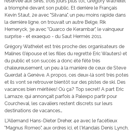
réservée aux Sires, trois jours plus tôt, Grégory Wathelet
a triomphé devant son public. Et derrière le Français
Kevin Staut, 2e avec "Silvana", un peu moins rapide dans
la dernière ligne, on trouvait un autre Belge, Rik
Hemeryck, 3e avec "Quarco de Kerambar", le vainqueur
surprise - et exaequo - du Saut Hermès 2011.
Grégory Wathelet est très proche des organisateurs de
Malines (l'épouse et les filles du regretté Eric Wauters) et
du public et son succès a donc été fêté très
chaleureusement, un peu à la manière de ceux de Steve
Guerdat à Genève. A propos, ces deux-là sont très potes
et ils vont se retrouver bientôt sur des pistes de ski. Des
vacances bien méritées! Où ça? Top secret! A part Eric
Lamaze, qui annonçait parfois à Palexpo partir pour
Courcheval, les cavaliers restent discrets sur leurs
destinations de vacances…
L'Allemand Hans-Dieter Dreher, 4e avec le facétieux
"Magnus Romeo", aux ordres ici, et l'Irlandais Denis Lynch,