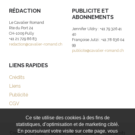
RÉDACTION
PUBLICITE ET
ABONNEMENTS
Le Cavalier Romand
Rte du Port 24
Jennifer Uldry : +41 79 326 41
CH-1009 Pully
40
+41 21 729 86 83
Françoise Jutzi : +41 78 636 04
redaction@cavalier-romand.ch
99
publicite@cavalier-romand.ch
LIENS RAPIDES
Crédits
Liens
Publicité
CGV
Ce site utilise des cookies à des fins de
statistiques, d’optimisation et de marketing ciblé.
En poursuivant votre visite sur cette page, vous
Copyright © 1999 - 2026 Le Cavalier Romand - Tous droits