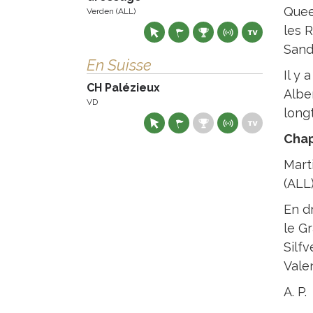
Quee
Verden (ALL)
les R
Sand
En Suisse
Il y 
CH Palézieux
Alber
VD
long
Chap
Marti
(ALL)
En d
le G
Silfv
Vale
A. P.