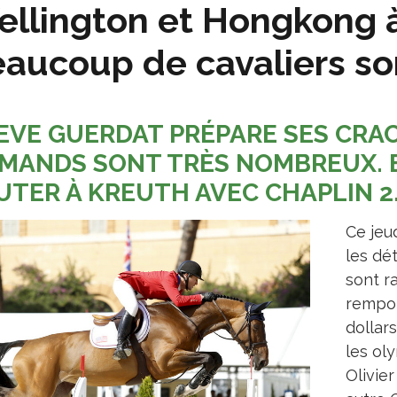
llington et Hongkong à 
aucoup de cavaliers s
EVE GUERDAT PRÉPARE SES CRACK
MANDS SONT TRÈS NOMBREUX. 
UTER À KREUTH AVEC CHAPLIN 2
Ce jeu
les dé
sont r
rempor
dollar
les ol
Olivie