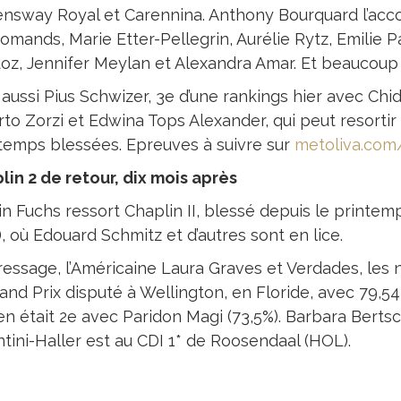
nsway Royal et Carennina. Anthony Bourquard l’acc
omands, Marie Etter-Pellegrin, Aurélie Rytz, Emilie P
oz, Jennifer Meylan et Alexandra Amar. Et beaucoup d
a aussi Pius Schwizer, 3e d’une rankings hier avec Chi
to Zorzi et Edwina Tops Alexander, qui peut resortir 
temps blessées. Epreuves à suivre sur
metoliva.com
lin 2 de retour, dix mois après
n Fuchs ressort Chaplin II, blessé depuis le printemp
, où Edouard Schmitz et d’autres sont en lice.
ressage, l’Américaine Laura Graves et Verdades, les 
rand Prix disputé à Wellington, en Floride, avec 79,
en était 2e avec Paridon Magi (73,5%). Barbara Bertsch
ntini-Haller est au CDI 1* de Roosendaal (HOL).