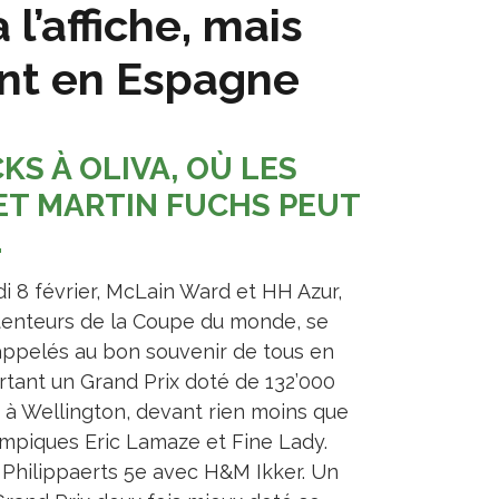
l’affiche, mais
ont en Espagne
S À OLIVA, OÙ LES
ET MARTIN FUCHS PEUT
.
di 8 février, McLain Ward et HH Azur,
tenteurs de la Coupe du monde, se
appelés au bon souvenir de tous en
tant un Grand Prix doté de 132’000
s à Wellington, devant rien moins que
ympiques Eric Lamaze et Fine Lady.
r Philippaerts 5e avec H&M Ikker. Un