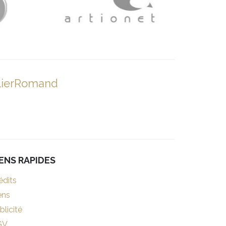
lierRomand
IENS RAPIDES
édits
ens
blicité
GV