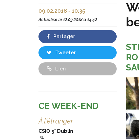
We
09.02.2018 - 10:35
be
Actualisé le
12.03.2018 à 14:42
Partager
ST
Tweeter
RO
SA
Lien
CE WEEK-END
À l'étranger
CSIO 5* Dublin
IRL