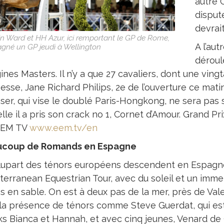
autre 
disput
devrait
n Ward et HH Azur, ici remportant le GP de Rome,
A l’au
agné un GP jeudi à Wellington
déroul
nes Masters. Il n’y a que 27 cavaliers, dont une ving
esse, Jane Richard Philips, 2e de l’ouverture ce mati
ser, qui vise le doublé Paris-Hongkong, ne sera pas 
lle il a pris son crack no 1, Cornet d’Amour. Grand Pr
EEM TV
www.eem.tv/en
coup de Romands en Espagne
lupart des ténors européens descendent en Espagne
terranean Equestrian Tour, avec du soleil et un imme
es en sable. On est à deux pas de la mer, près de Va
 la présence de ténors comme Steve Guerdat, qui es
ks Bianca et Hannah, et avec cinq jeunes, Venard de C