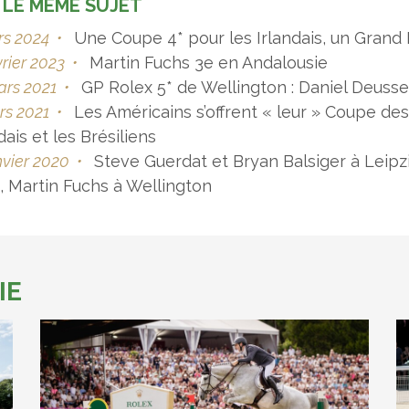
 LE MÊME SUJET
rs 2024
•
Une Coupe 4* pour les Irlandais, un Grand 
vrier 2023
•
Martin Fuchs 3e en Andalousie
ars 2021
•
GP Rolex 5* de Wellington : Daniel Deusse
rs 2021
•
Les Américains s’offrent « leur » Coupe des
dais et les Brésiliens
nvier 2020
•
Steve Guerdat et Bryan Balsiger à Leipz
i, Martin Fuchs à Wellington
IE