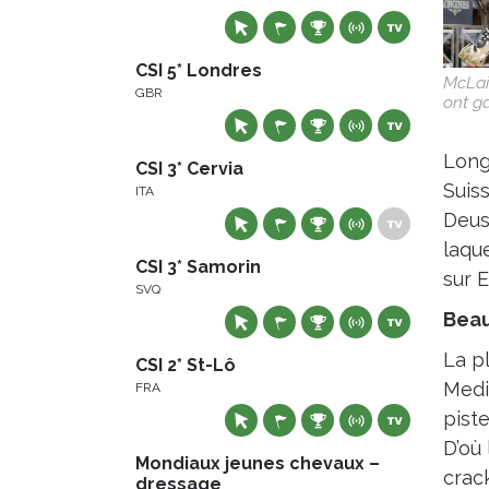
CSI 5* Londres
McLai
GBR
ont g
Longi
CSI 3* Cervia
Suiss
ITA
Deus
laque
CSI 3* Samorin
sur 
SVQ
Beau
La p
CSI 2* St-Lô
Medi
FRA
pist
D’où
Mondiaux jeunes chevaux –
crac
dressage