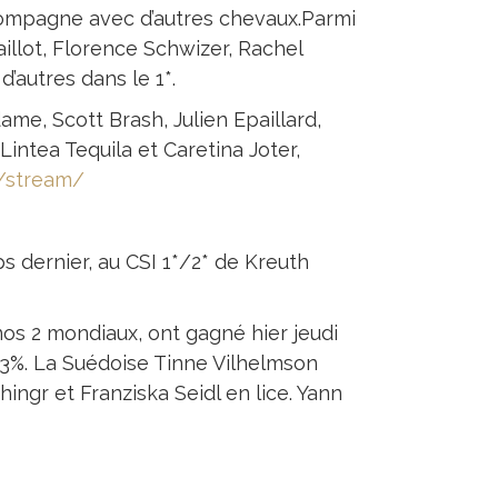
ompagne avec d’autres chevaux.Parmi
aillot, Florence Schwizer, Rachel
’autres dans le 1*.
dame, Scott Brash, Julien Epaillard,
Lintea Tequila et Caretina Joter,
/stream/
s dernier, au CSI 1*/2* de Kreuth
nos 2 mondiaux, ont gagné hier jeudi
543%. La Suédoise Tinne Vilhelmson
ingr et Franziska Seidl en lice. Yann