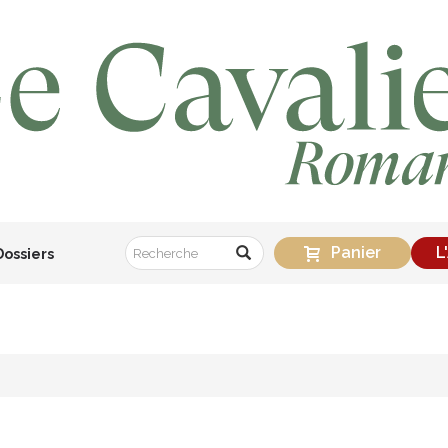
Panier
L
Dossiers