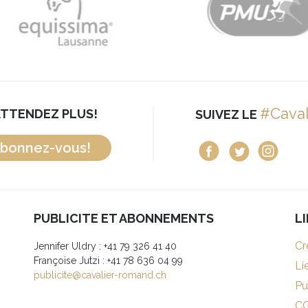
#Cava
ATTENDEZ PLUS!
SUIVEZ LE
bonnez-vous!
PUBLICITE ET ABONNEMENTS
L
Cr
Jennifer Uldry : +41 79 326 41 40
Françoise Jutzi : +41 78 636 04 99
Li
publicite@cavalier-romand.ch
Pu
C