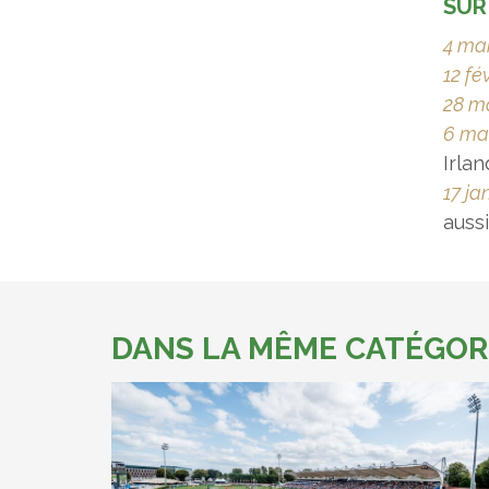
SUR
4 ma
12 fé
28 m
6 ma
Irlan
17 ja
auss
DANS LA MÊME CATÉGOR