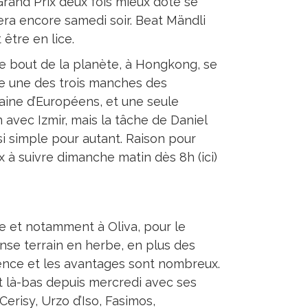
Grand Prix deux fois mieux doté se
era encore samedi soir. Beat Mändli
 être en lice.
tre bout de la planète, à Hongkong, se
e une des trois manches des
taine d’Européens, et une seule
n avec Izmir, mais la tâche de Daniel
si simple pour autant. Raison pour
ix à suivre dimanche matin dès 8h (ici)
 et notamment à Oliva, pour le
nse terrain en herbe, en plus des
lence et les avantages sont nombreux.
t là-bas depuis mercredi avec ses
erisy, Urzo d’Iso, Fasimos,