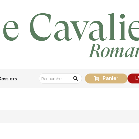
Panier
L
Dossiers