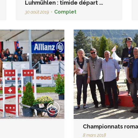
Luhmühlen : timide départ ...
Complet
30 août 2019
•
Championnats rom
8 mars 2018