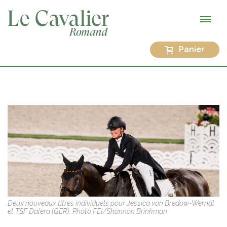
Panier
Deux nouveaux titres individuels pour Jessica von Bredow-Werndl
et TSF Dalera (GER). Photo FEI/Shannon Brinkman