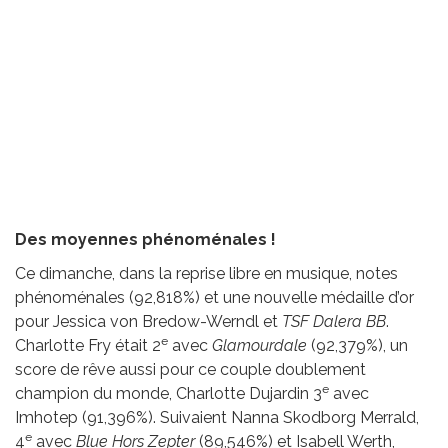
Des moyennes phénoménales !
Ce dimanche, dans la reprise libre en musique, notes
phénoménales (92,818%) et une nouvelle médaille d’or
pour Jessica von Bredow-Werndl et
TSF Dalera BB
.
e
Charlotte Fry était 2
avec
Glamourdale
(92,379%), un
score de rêve aussi pour ce couple doublement
e
champion du monde, Charlotte Dujardin 3
avec
Imhotep (91,396%). Suivaient Nanna Skodborg Merrald,
e
4
avec
Blue Hors Zepter
(89,546%) et Isabell Werth,