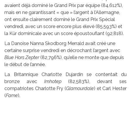
avaient déjà dominé le Grand Prix par équipe (84,612%),
mais en ne garantissant « que » l’argent à l’Allemagne,
ont ensuite clairement dominé le Grand Prix Spécial
vendredi, avec un score encore plus élevé (85,593%) et
la Kür dominicale avec un score époustouflant (92,818).
La Danoise Nanna Skodborg Merrald avait créé une
certaine surprise vendredi en décrochant l’argent avec
Blue Hors Zepter
(82,796%), qu’elle ne monte que depuis
le début de l’année.
La Britannique Charlotte Dujardin se contentait du
bronze avec
Imhotep
(82,583%), devant ses
compatriotes Charlotte Fry (
Glamourdale
) et Carl Hester
(
Fame
).