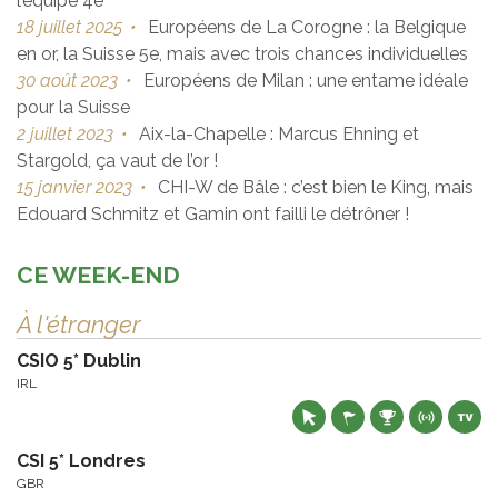
l’équipe 4e
18 juillet 2025
•
Européens de La Corogne : la Belgique
en or, la Suisse 5e, mais avec trois chances individuelles
30 août 2023
•
Européens de Milan : une entame idéale
pour la Suisse
2 juillet 2023
•
Aix-la-Chapelle : Marcus Ehning et
Stargold, ça vaut de l’or !
15 janvier 2023
•
CHI-W de Bâle : c’est bien le King, mais
Edouard Schmitz et Gamin ont failli le détrôner !
CE WEEK-END
À l'étranger
CSIO 5* Dublin
IRL
CSI 5* Londres
GBR