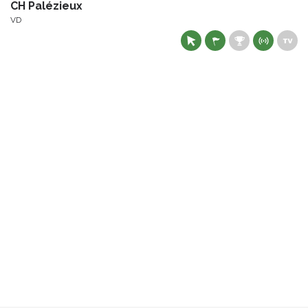
CH Palézieux
VD