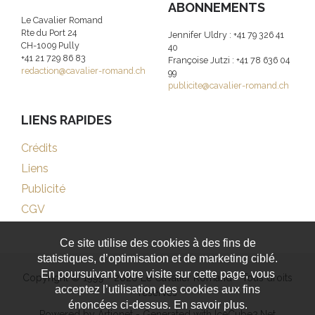
ABONNEMENTS
Le Cavalier Romand
Rte du Port 24
Jennifer Uldry : +41 79 326 41
CH-1009 Pully
40
+41 21 729 86 83
Françoise Jutzi : +41 78 636 04
redaction@cavalier-romand.ch
99
publicite@cavalier-romand.ch
LIENS RAPIDES
Crédits
Liens
Publicité
CGV
Ce site utilise des cookies à des fins de
statistiques, d’optimisation et de marketing ciblé.
En poursuivant votre visite sur cette page, vous
Copyright © 1999 - 2026 Le Cavalier Romand - Tous droits
acceptez l’utilisation des cookies aux fins
réservés
énoncées ci-dessus. En savoir plus.
Powered by Artionet
-
Generated with IceCube2.Net