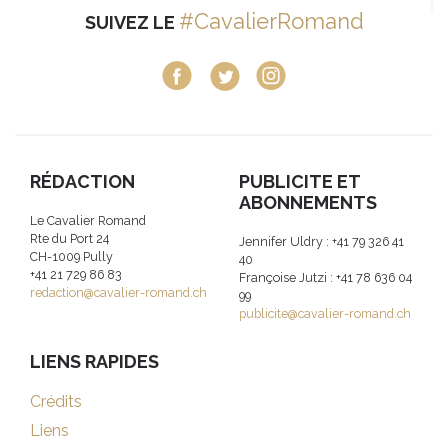
#CavalierRomand
SUIVEZ LE
RÉDACTION
PUBLICITE ET
ABONNEMENTS
Le Cavalier Romand
Rte du Port 24
Jennifer Uldry : +41 79 326 41
CH-1009 Pully
40
+41 21 729 86 83
Françoise Jutzi : +41 78 636 04
redaction@cavalier-romand.ch
99
publicite@cavalier-romand.ch
LIENS RAPIDES
Crédits
Liens