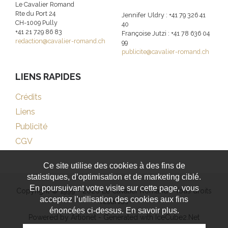
Le Cavalier Romand
Rte du Port 24
Jennifer Uldry : +41 79 326 41
CH-1009 Pully
40
+41 21 729 86 83
Françoise Jutzi : +41 78 636 04
redaction@cavalier-romand.ch
99
publicite@cavalier-romand.ch
LIENS RAPIDES
Crédits
Liens
Publicité
CGV
Ce site utilise des cookies à des fins de
statistiques, d’optimisation et de marketing ciblé.
En poursuivant votre visite sur cette page, vous
Copyright © 1999 - 2026 Le Cavalier Romand - Tous droits
acceptez l’utilisation des cookies aux fins
réservés
énoncées ci-dessus. En savoir plus.
Powered by Artionet
-
Generated with IceCube2.Net