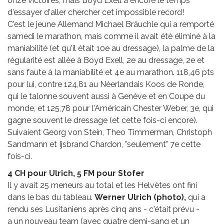
onze victoires, mais Boyd Exell a encore le temps
d'essayer d'aller chercher cet impossible record!
C'est le jeune Allemand Michael Bräuchle qui a remporté
samedi le marathon, mais comme il avait été éliminé à la
maniabilité (et qu'il était 10e au dressage), la palme de la
régularité est allée à Boyd Exell, 2e au dressage, 2e et
sans faute à la maniabilité et 4e au marathon. 118,46 pts
pour lui, contre 124,81 au Néerlandais Koos de Ronde,
qui le talonne souvent aussi à Genève et en Coupe du
monde, et 125,78 pour l'Américain Chester Weber, 3e, qui
gagne souvent le dressage (et cette fois-ci encore).
Suivaient Georg von Stein, Theo Timmerman, Christoph
Sandmann et Ijsbrand Chardon, "seulement" 7e cette
fois-ci.
4 CH pour Ulrich, 5 FM pour Stofer
Il y avait 25 meneurs au total et les Helvètes ont fini
dans le bas du tableau.
Werner Ulrich (photo),
qui a
rendu ses Lusitaniens après cinq ans - c'était prévu -
a un nouveau team (avec quatre demi-sang et un