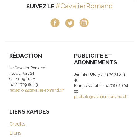
#CavalierRomand
SUIVEZ LE
RÉDACTION
PUBLICITE ET
ABONNEMENTS
Le Cavalier Romand
Rte du Port 24
Jennifer Uldry : +41 79 326 41
CH-1009 Pully
40
+41 21 729 86 83
Françoise Jutzi : +41 78 636 04
redaction@cavalier-romand.ch
99
publicite@cavalier-romand.ch
LIENS RAPIDES
Crédits
Liens