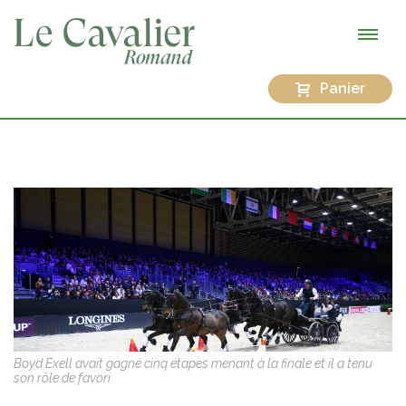
Panier
Boyd Exell avait gagné cinq étapes menant à la finale et il a tenu
son rôle de favori