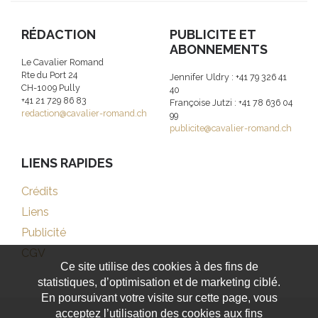
RÉDACTION
PUBLICITE ET
ABONNEMENTS
Le Cavalier Romand
Rte du Port 24
Jennifer Uldry : +41 79 326 41
CH-1009 Pully
40
+41 21 729 86 83
Françoise Jutzi : +41 78 636 04
redaction@cavalier-romand.ch
99
publicite@cavalier-romand.ch
LIENS RAPIDES
Crédits
Liens
Publicité
CGV
Ce site utilise des cookies à des fins de
statistiques, d’optimisation et de marketing ciblé.
En poursuivant votre visite sur cette page, vous
acceptez l’utilisation des cookies aux fins