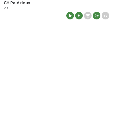
CH Palézieux
VD