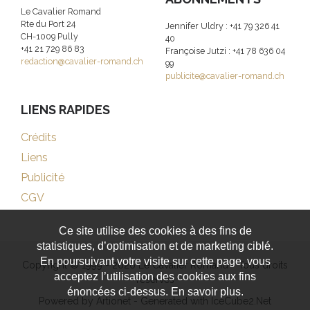
Le Cavalier Romand
Rte du Port 24
Jennifer Uldry : +41 79 326 41
CH-1009 Pully
40
+41 21 729 86 83
Françoise Jutzi : +41 78 636 04
redaction@cavalier-romand.ch
99
publicite@cavalier-romand.ch
LIENS RAPIDES
Crédits
Liens
Publicité
CGV
Ce site utilise des cookies à des fins de
statistiques, d’optimisation et de marketing ciblé.
En poursuivant votre visite sur cette page, vous
Copyright © 1999 - 2026 Le Cavalier Romand - Tous droits
acceptez l’utilisation des cookies aux fins
réservés
énoncées ci-dessus. En savoir plus.
Powered by Artionet
-
Generated with IceCube2.Net