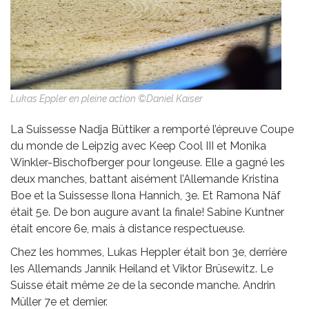
Lukas Eppler en pleine action ©Daniel Kaiser
La Suissesse Nadja Büttiker a remporté l’épreuve Coupe
du monde de Leipzig avec Keep Cool III et Monika
Winkler-Bischofberger pour longeuse. Elle a gagné les
deux manches, battant aisément l’Allemande Kristina
Boe et la Suissesse Ilona Hannich, 3e. Et Ramona Näf
était 5e. De bon augure avant la finale! Sabine Kuntner
était encore 6e, mais à distance respectueuse.
Chez les hommes, Lukas Heppler était bon 3e, derrière
les Allemands Jannik Heiland et Viktor Brüsewitz. Le
Suisse était même 2e de la seconde manche. Andrin
Müller 7e et dernier.