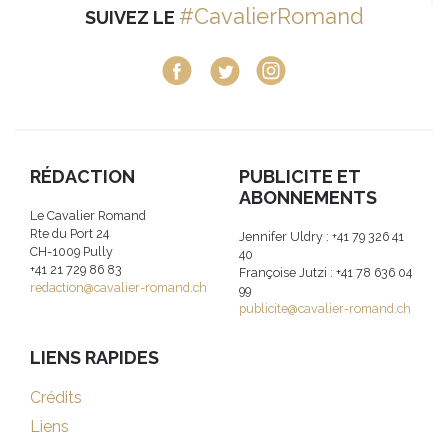
#CavalierRomand
SUIVEZ LE
RÉDACTION
PUBLICITE ET
ABONNEMENTS
Le Cavalier Romand
Rte du Port 24
Jennifer Uldry : +41 79 326 41
CH-1009 Pully
40
+41 21 729 86 83
Françoise Jutzi : +41 78 636 04
redaction@cavalier-romand.ch
99
publicite@cavalier-romand.ch
LIENS RAPIDES
Crédits
Liens