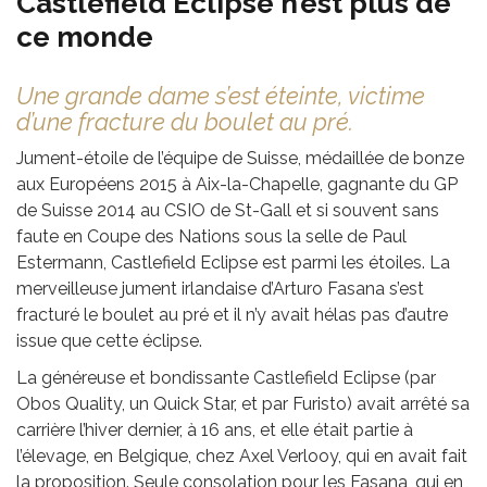
Castlefield Eclipse n’est plus de
ce monde
Une grande dame s’est éteinte, victime
d’une fracture du boulet au pré.
Jument-étoile de l’équipe de Suisse, médaillée de bonze
aux Européens 2015 à Aix-la-Chapelle, gagnante du GP
de Suisse 2014 au CSIO de St-Gall et si souvent sans
faute en Coupe des Nations sous la selle de Paul
Estermann, Castlefield Eclipse est parmi les étoiles. La
merveilleuse jument irlandaise d’Arturo Fasana s’est
fracturé le boulet au pré et il n’y avait hélas pas d’autre
issue que cette éclipse.
La généreuse et bondissante Castlefield Eclipse (par
Obos Quality, un Quick Star, et par Furisto) avait arrêté sa
carrière l’hiver dernier, à 16 ans, et elle était partie à
l’élevage, en Belgique, chez Axel Verlooy, qui en avait fait
la proposition. Seule consolation pour les Fasana, qui en