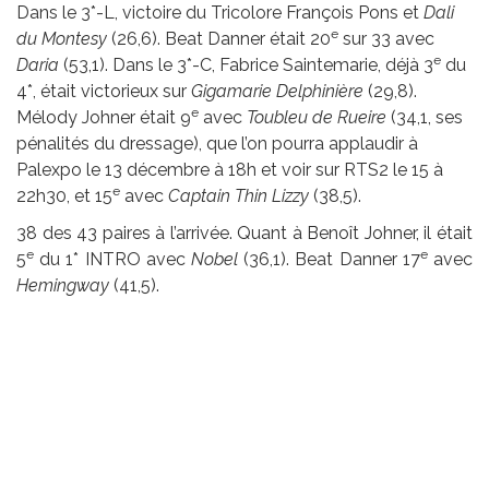
Dans le 3*-L, victoire du Tricolore François Pons et
Dali
e
du Montesy
(26,6). Beat Danner était 20
sur 33 avec
e
Daria
(53,1). Dans le 3*-C, Fabrice Saintemarie, déjà 3
du
4*, était victorieux sur
Gigamarie Delphinière
(29,8).
e
Mélody Johner était 9
avec
Toubleu de Rueire
(34,1, ses
pénalités du dressage), que l’on pourra applaudir à
Palexpo le 13 décembre à 18h et voir sur RTS2 le 15 à
e
22h30, et 15
avec
Captain Thin Lizzy
(38,5).
38 des 43 paires à l’arrivée. Quant à Benoît Johner, il était
e
e
5
du 1* INTRO avec
Nobel
(36,1). Beat Danner 17
avec
Hemingway
(41,5).