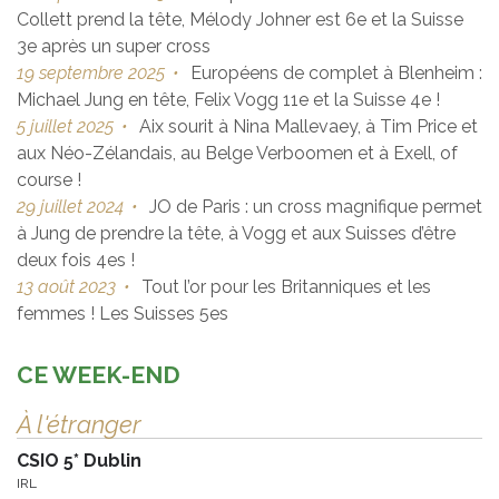
Collett prend la tête, Mélody Johner est 6e et la Suisse
3e après un super cross
19 septembre 2025
•
Européens de complet à Blenheim :
Michael Jung en tête, Felix Vogg 11e et la Suisse 4e !
5 juillet 2025
•
Aix sourit à Nina Mallevaey, à Tim Price et
aux Néo-Zélandais, au Belge Verboomen et à Exell, of
course !
29 juillet 2024
•
JO de Paris : un cross magnifique permet
à Jung de prendre la tête, à Vogg et aux Suisses d’être
deux fois 4es !
13 août 2023
•
Tout l’or pour les Britanniques et les
femmes ! Les Suisses 5es
CE WEEK-END
À l'étranger
CSIO 5* Dublin
IRL