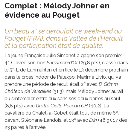
Complet : Mélody Johner en
évidence au Pouget
Un beau 4* se déroulait ce week-end au
Pouget (FRA), dans la Vallée de l’Hérault
et la participation était de qualité.
La jeune Française Julie Simonet a gagné son premier
4*-C avec son bon
Sursumcord’Or
(29,8 pts), classé dans
le 5*-L de Luhmühlen et en lice le 13 décembre prochain
dans le cross indoor de Palexpo. Maxime Livio, qui va
e
prendre une période de recul, était 2
avec
B. Grimm
Château de Versailles
(31,3), mais Mélody Johner aurait
pu s’intercaler entre eux sans ses deux barres au saut
(8,8 pts) avec
Gratte Cielle Peccau CH
(40,2). La
e
cavalière du Chalet-à-Gobet était tout de même 6
,
e
devant Stéphane Landois, et 13
avec
Erin
(48,9). 17 des
23 paires à l’arrivée.