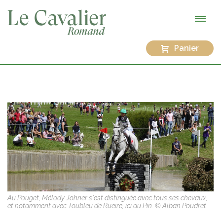
Panier
Au Pouget, Mélody Johner s'est distinguée avec tous ses chevaux,
et notamment avec Toubleu de Rueire, ici au Pin. © Alban Poudret