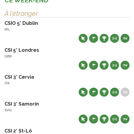
CE WEEK-END
À l'étranger
CSIO 5* Dublin
IRL
CSI 5* Londres
GBR
CSI 3* Cervia
ITA
CSI 3* Samorin
SVQ
CSI 2* St-Lô