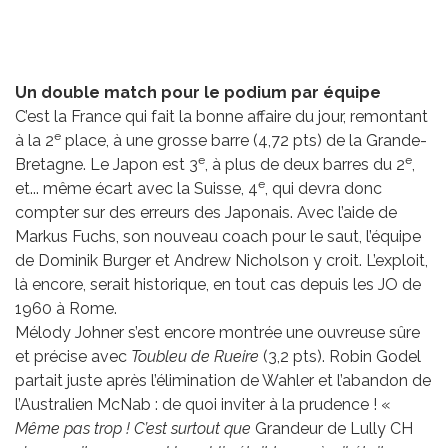
Un double match pour le podium par équipe
C’est la France qui fait la bonne affaire du jour, remontant
e
à la 2
place, à une grosse barre (4,72 pts) de la Grande-
e
e
Bretagne. Le Japon est 3
, à plus de deux barres du 2
,
e
et... même écart avec la Suisse, 4
, qui devra donc
compter sur des erreurs des Japonais. Avec l’aide de
Markus Fuchs, son nouveau coach pour le saut, l’équipe
de Dominik Burger et Andrew Nicholson y croit. L’exploit,
là encore, serait historique, en tout cas depuis les JO de
1960 à Rome.
Mélody Johner s’est encore montrée une ouvreuse sûre
et précise avec
Toubleu de Rueire
(3,2 pts). Robin Godel
partait juste après l’élimination de Wahler et l’abandon de
l’Australien McNab : de quoi inviter à la prudence ! «
Même pas trop ! C’est surtout que
Grandeur de Lully CH