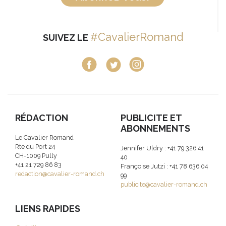
#CavalierRomand
SUIVEZ LE
RÉDACTION
PUBLICITE ET
ABONNEMENTS
Le Cavalier Romand
Rte du Port 24
Jennifer Uldry : +41 79 326 41
CH-1009 Pully
40
+41 21 729 86 83
Françoise Jutzi : +41 78 636 04
redaction@cavalier-romand.ch
99
publicite@cavalier-romand.ch
LIENS RAPIDES