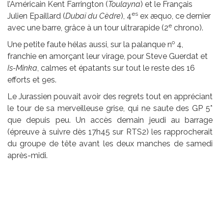
l’Américain Kent Farrington (
Toulayna
) et le Français
es
Julien Epaillard (
Dubaï du Cèdre
), 4
ex æquo, ce dernier
e
avec une barre, grâce à un tour ultrarapide (2
chrono).
o
Une petite faute hélas aussi, sur la palanque n
4,
franchie en amorçant leur virage, pour Steve Guerdat et
Is-Minka
, calmes et épatants sur tout le reste des 16
efforts et 9es.
Le Jurassien pouvait avoir des regrets tout en appréciant
le tour de sa merveilleuse grise, qui ne saute des GP 5*
que depuis peu. Un accès demain jeudi au barrage
(épreuve à suivre dès 17h45 sur RTS2) les rapprocherait
du groupe de tête avant les deux manches de samedi
après-midi.