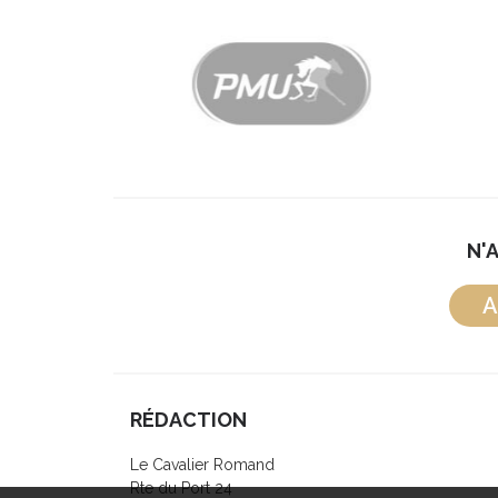
N'
A
RÉDACTION
Le Cavalier Romand
Rte du Port 24