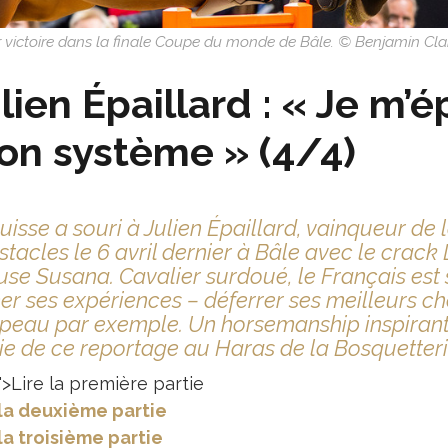
eur victoire dans la finale Coupe du monde de Bâle. © Benjamin Cl
lien Épaillard : « Je m’
n système » (4/4)
uisse a souri à Julien Épaillard, vainqueur de
stacles le 6 avril dernier à Bâle avec le crack
se Susana. Cavalier surdoué, le Français est 
r ses expériences – déferrer ses meilleurs ch
peau par exemple. Un horsemanship inspirant
ie de ce reportage au Haras de la Bosquetteri
>Lire la première partie
 la deuxième partie
 la troisième partie