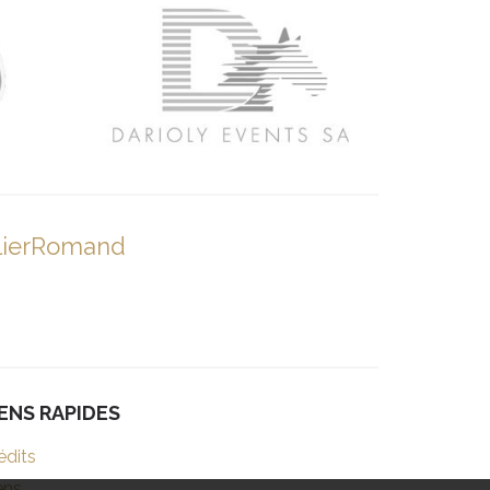
lierRomand
IENS RAPIDES
édits
ens