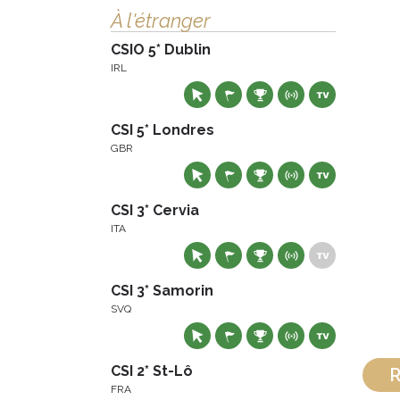
À l'étranger
CSIO 5* Dublin
IRL
CSI 5* Londres
GBR
CSI 3* Cervia
ITA
CSI 3* Samorin
SVQ
CSI 2* St-Lô
R
FRA