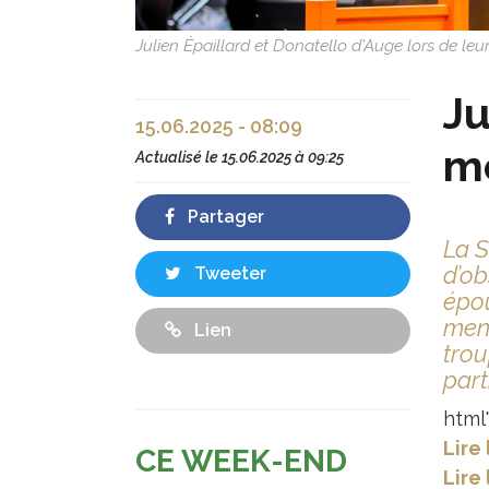
Julien Épaillard et Donatello d'Auge lors de l
Ju
15.06.2025 - 08:09
mo
Actualisé le
15.06.2025 à 09:25
Partager
La S
d’ob
Tweeter
épou
mene
Lien
trou
part
html"
Lire
CE WEEK-END
Lire