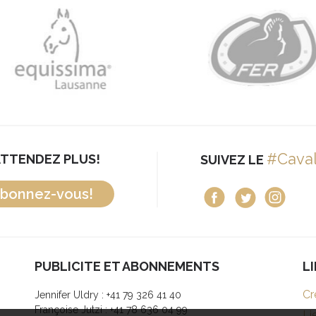
#Cava
ATTENDEZ PLUS!
SUIVEZ LE
bonnez-vous!
PUBLICITE ET ABONNEMENTS
L
Cr
Jennifer Uldry : +41 79 326 41 40
Françoise Jutzi : +41 78 636 04 99
Li