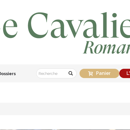
Panier
L
Dossiers