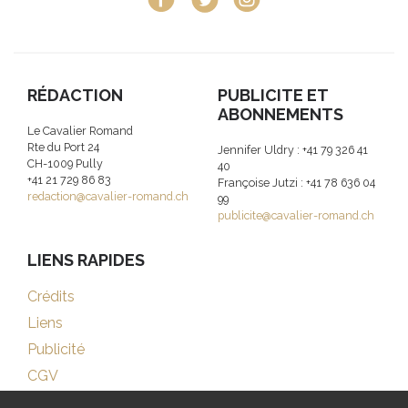
RÉDACTION
PUBLICITE ET
ABONNEMENTS
Le Cavalier Romand
Rte du Port 24
Jennifer Uldry : +41 79 326 41
CH-1009 Pully
40
+41 21 729 86 83
Françoise Jutzi : +41 78 636 04
redaction@cavalier-romand.ch
99
publicite@cavalier-romand.ch
LIENS RAPIDES
Crédits
Liens
Publicité
CGV