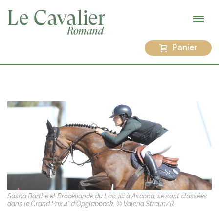
Panier
Sasha Barthe et Brocéliande du Lac, ici à Ascona, se sont classées
dans le Grand Prix 4* d'Opglabbeek. © Valeria Streun/R