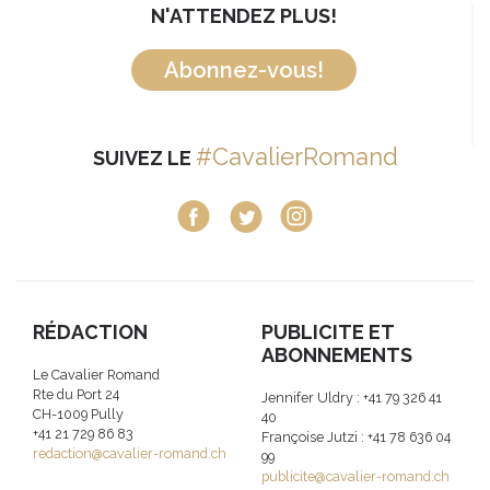
N'ATTENDEZ PLUS!
Abonnez-vous!
#CavalierRomand
SUIVEZ LE
RÉDACTION
PUBLICITE ET
ABONNEMENTS
Le Cavalier Romand
Rte du Port 24
Jennifer Uldry : +41 79 326 41
CH-1009 Pully
40
+41 21 729 86 83
Françoise Jutzi : +41 78 636 04
redaction@cavalier-romand.ch
99
publicite@cavalier-romand.ch