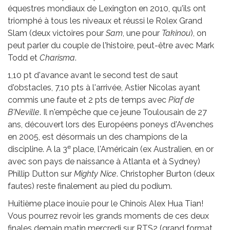
équestres mondiaux de Lexington en 2010, qu'ils ont
triomphé à tous les niveaux et réussi le Rolex Grand
Slam (deux victoires pour
Sam
, une pour
Takinou
), on
peut parler du couple de l'histoire, peut-être avec Mark
Todd et
Charisma
.
1,10 pt d'avance avant le second test de saut
d'obstacles, 7,10 pts à l'arrivée, Astier Nicolas ayant
commis une faute et 2 pts de temps avec
Piaf de
B'Neville
. Il n'empêche que ce jeune Toulousain de 27
ans, découvert lors des Européens poneys d'Avenches
en 2005, est désormais un des champions de la
e
discipline. A la 3
place, l'Américain (ex Australien, en or
avec son pays de naissance à Atlanta et à Sydney)
Phillip Dutton sur
Mighty Nice
. Christopher Burton (deux
fautes) reste finalement au pied du podium.
Huitième place inouïe pour le Chinois Alex Hua Tian!
Vous pourrez revoir les grands moments de ces deux
finales demain matin mercredi sur RTS2 (grand format