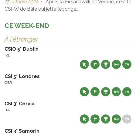
27 octobre 2020
•
Après la Fieracavalli de Vérone, c’est le
CSI-W de Bâle qui jette l’éponge…
CE WEEK-END
À l'étranger
CSIO 5* Dublin
IRL
CSI 5* Londres
GBR
CSI 3* Cervia
ITA
CSI 3* Samorin