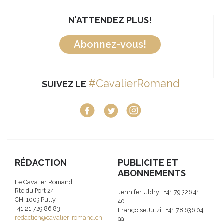
N'ATTENDEZ PLUS!
Abonnez-vous!
#CavalierRomand
SUIVEZ LE
RÉDACTION
PUBLICITE ET
ABONNEMENTS
Le Cavalier Romand
Rte du Port 24
Jennifer Uldry : +41 79 326 41
CH-1009 Pully
40
+41 21 729 86 83
Françoise Jutzi : +41 78 636 04
redaction@cavalier-romand.ch
99