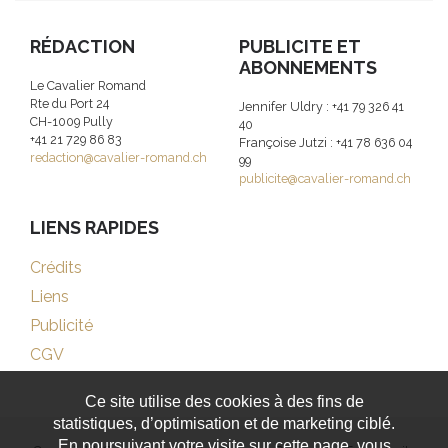
RÉDACTION
PUBLICITE ET
ABONNEMENTS
Le Cavalier Romand
Rte du Port 24
Jennifer Uldry : +41 79 326 41
CH-1009 Pully
40
+41 21 729 86 83
Françoise Jutzi : +41 78 636 04
redaction@cavalier-romand.ch
99
publicite@cavalier-romand.ch
LIENS RAPIDES
Crédits
Liens
Publicité
CGV
Ce site utilise des cookies à des fins de
statistiques, d’optimisation et de marketing ciblé.
En poursuivant votre visite sur cette page, vous