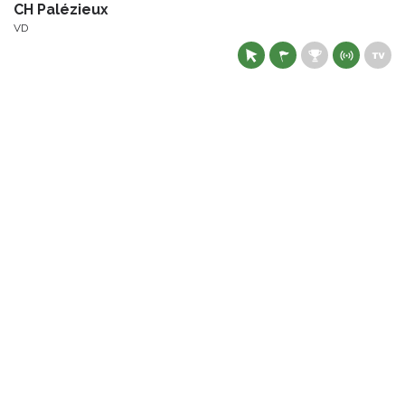
CH Palézieux
VD