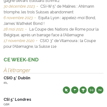
gagne devant Edouard Schmitz
30 décembre 2023
•
CSI-W 5* de Malines : Ahlmann
triomphe, les trois Suisses abandonnent
6 novembre 2023
•
Equita Lyon : appelez-moi Bond,
James Wathelet Bond !
28 mai 2021
•
La Coupe des Nations de Rome pour la
Belgique, après un barrage face à l’Allemagne
17 novembre 2020
•
CSIO 3* de Vilamoura : la Coupe
pour l’Allemagne, la Suisse 11e
CE WEEK-END
À l'étranger
CSIO 5* Dublin
IRL
CSI 5* Londres
GBR