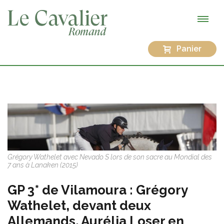
Panier
Grégory Wathelet avec Nevado S lors de son sacre au Mondial des
7 ans à Lanaken (2015)
GP 3* de Vilamoura : Grégory
Wathelet, devant deux
Allemands. Aurélia Loser en