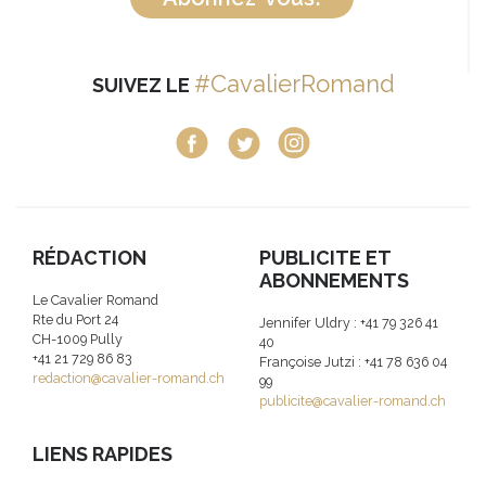
#CavalierRomand
SUIVEZ LE
RÉDACTION
PUBLICITE ET
ABONNEMENTS
Le Cavalier Romand
Rte du Port 24
Jennifer Uldry : +41 79 326 41
CH-1009 Pully
40
+41 21 729 86 83
Françoise Jutzi : +41 78 636 04
redaction@cavalier-romand.ch
99
publicite@cavalier-romand.ch
LIENS RAPIDES