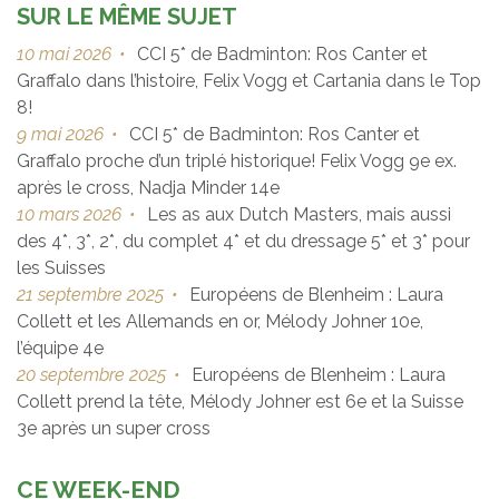
SUR LE MÊME SUJET
10 mai 2026
•
CCI 5* de Badminton: Ros Canter et
Graffalo dans l’histoire, Felix Vogg et Cartania dans le Top
8!
9 mai 2026
•
CCI 5* de Badminton: Ros Canter et
Graffalo proche d’un triplé historique! Felix Vogg 9e ex.
après le cross, Nadja Minder 14e
10 mars 2026
•
Les as aux Dutch Masters, mais aussi
des 4*, 3*, 2*, du complet 4* et du dressage 5* et 3* pour
les Suisses
21 septembre 2025
•
Européens de Blenheim : Laura
Collett et les Allemands en or, Mélody Johner 10e,
l’équipe 4e
20 septembre 2025
•
Européens de Blenheim : Laura
Collett prend la tête, Mélody Johner est 6e et la Suisse
3e après un super cross
CE WEEK-END