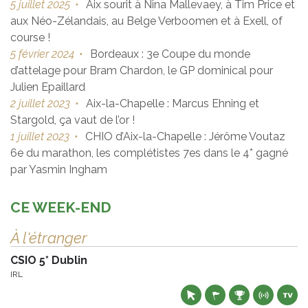
5 juillet 2025
•
Aix sourit à Nina Mallevaey, à Tim Price et
aux Néo-Zélandais, au Belge Verboomen et à Exell, of
course !
5 février 2024
•
Bordeaux : 3e Coupe du monde
d’attelage pour Bram Chardon, le GP dominical pour
Julien Epaillard
2 juillet 2023
•
Aix-la-Chapelle : Marcus Ehning et
Stargold, ça vaut de l’or !
1 juillet 2023
•
CHIO d’Aix-la-Chapelle : Jérôme Voutaz
6e du marathon, les complétistes 7es dans le 4* gagné
par Yasmin Ingham
CE WEEK-END
À l'étranger
CSIO 5* Dublin
IRL