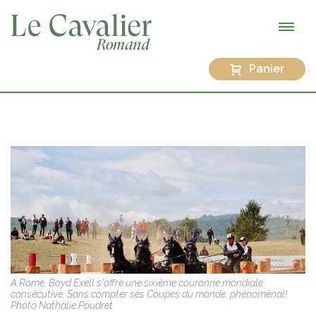
Panier
A Rome, Boyd Exell s'offre une sixième couronne mondiale
consécutive. Sans compter ses Coupes du monde: phénoménal!
Photo Nathalie Poudret