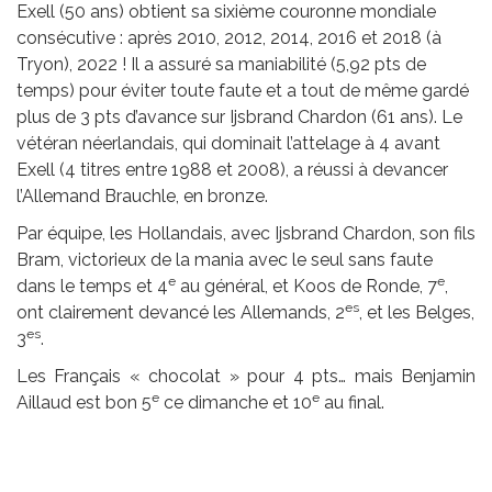
Exell (50 ans) obtient sa sixième couronne mondiale
consécutive : après 2010, 2012, 2014, 2016 et 2018 (à
Tryon), 2022 ! Il a assuré sa maniabilité (5,92 pts de
temps) pour éviter toute faute et a tout de même gardé
plus de 3 pts d’avance sur Ijsbrand Chardon (61 ans). Le
vétéran néerlandais, qui dominait l’attelage à 4 avant
Exell (4 titres entre 1988 et 2008), a réussi à devancer
l’Allemand Brauchle, en bronze.
Par équipe, les Hollandais, avec Ijsbrand Chardon, son fils
Bram, victorieux de la mania avec le seul sans faute
e
e
dans le temps et 4
au général, et Koos de Ronde, 7
,
es
ont clairement devancé les Allemands, 2
, et les Belges,
es
3
.
Les Français « chocolat » pour 4 pts… mais Benjamin
e
e
Aillaud est bon 5
ce dimanche et 10
au final.